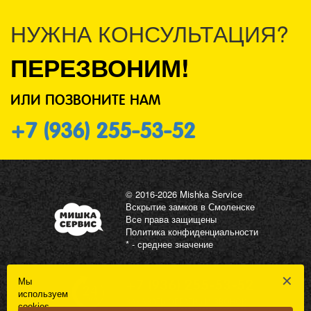
НУЖНА КОНСУЛЬТАЦИЯ?
ПЕРЕЗВОНИМ!
ИЛИ ПОЗВОНИТЕ НАМ
+7 (936) 255-53-52
© 2016-2026 Mishka Service
Вскрытие замков в Смоленске
Все права защищены
Политика конфиденциальности
* - среднее значение
✕
Мы
+7 (936) 255-53-52
используем
ЗАКАЗАТЬ ОБРАТНЫЙ ЗВОНОК
cookies