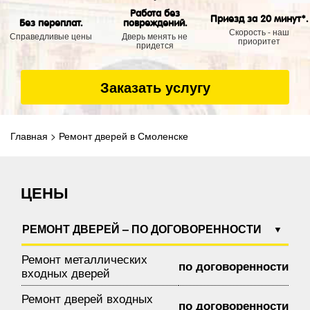
Работа без
Приезд за 20 минут*.
Без переплат.
повреждений.
Скорость - наш
Справедливые цены
Дверь менять не
приоритет
придется
Заказать услугу
Главная
>
Ремонт дверей в Смоленске
ЦЕНЫ
РЕМОНТ ДВЕРЕЙ – ПО ДОГОВОРЕННОСТИ
Ремонт металлических
по договоренности
входных дверей
Ремонт дверей входных
по договоренности