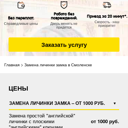
Работа без
Приезд за 20 минут*.
Без переплат.
повреждений.
Скорость - наш
Справедливые цены
Дверь менять не
приоритет
придется
Заказать услугу
Главная
>
Замена личинки замка в Смоленске
ЦЕНЫ
ЗАМЕНА ЛИЧИНКИ ЗАМКА – ОТ 1000 РУБ.
Замена простой "английской"
личинки с плоскими
от 1000 руб.
"английскими" ключами